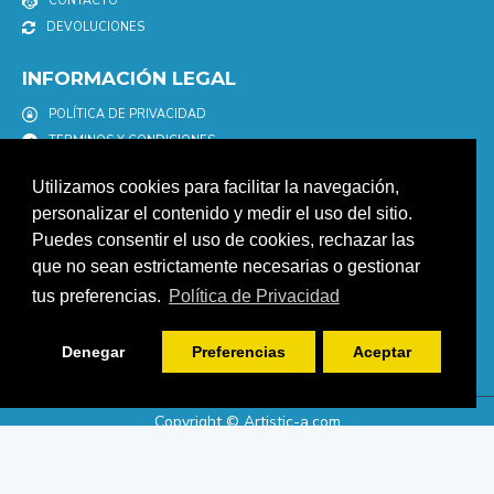
CONTACTO
DEVOLUCIONES
INFORMACIÓN LEGAL
POLÍTICA DE PRIVACIDAD
TERMINOS Y CONDICIONES
POLÍTICA DE COOKIES
Utilizamos cookies para facilitar la navegación,
AVISO LEGAL
personalizar el contenido y medir el uso del sitio.
Puedes consentir el uso de cookies, rechazar las
NEWSLETTER
que no sean estrictamente necesarias o gestionar
Únete a nuestro newletter para estar informad@ de nuestras
tus preferencias.
Política de Privacidad
promociones y descuentos.
ENVIAR
Denegar
Preferencias
Aceptar
Copyright © Artistic-a.com