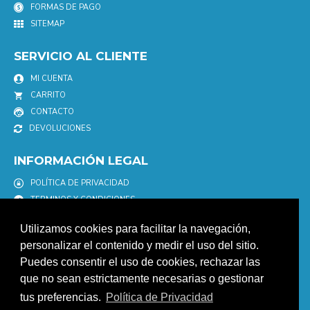
FORMAS DE PAGO
SITEMAP
SERVICIO AL CLIENTE
MI CUENTA
CARRITO
CONTACTO
DEVOLUCIONES
INFORMACIÓN LEGAL
POLÍTICA DE PRIVACIDAD
TERMINOS Y CONDICIONES
POLÍTICA DE COOKIES
Utilizamos cookies para facilitar la navegación,
AVISO LEGAL
personalizar el contenido y medir el uso del sitio.
Puedes consentir el uso de cookies, rechazar las
NEWSLETTER
que no sean estrictamente necesarias o gestionar
Únete a nuestro newletter para estar informad@ de nuestras
tus preferencias.
Política de Privacidad
promociones y descuentos.