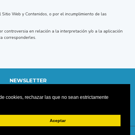
el Sitio Web y Contenidos, o por el incumplimiento de las
er controversia en relación a la interpretación y/o a la aplicación
ra corresponderles.
NEWSLETTER
Únete a nuestro newletter para estar informad@ de
o de cookies, rechazar las que no sean estrictamente
nuestras promociones y descuentos.
ENVIAR
Aceptar