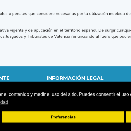
iviles o penales que considere necesarias por la utilización indebida d
ativa vigente y de aplicación en el territorio español. De surgir cualqui
 los Juzgados y Tribunales de Valencia renunciando al fuero que pudie
ENTE
INFORMACIÓN LEGAL
POLÍTICA DE PRIVACIDAD
ar el contenido y medir el uso del sitio. Puedes consentir el us
TERMINOS Y CONDICIONES
POLÍTICA DE COOKIES
cidad
AVISO LEGAL
Preferencias