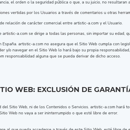
ncia, el orden o la seguridad pública o que, a su juicio, no resultaran
niones vertidas por los Usuarios a través de comentarios u otras herr
e relación de carácter comercial entre artistic-a.com y el Usuario.
e artistic-a.com se dirige a todas las personas, sin importar su edad,
n España. artistic-a.com no asegura que el Sitio Web cumpla con legisl
eder y/o navegar en el Sitio Web lo hará bajo su propia responsabilid
.com responsabilidad alguna que se pueda derivar de dicho acceso.
ITIO WEB: EXCLUSIÓN DE GARANT
ad del Sitio Web, ni de los Contenidos o Servicios. artistic-a.com hará 
itio Web no vaya a ser ininterrumpido o que esté libre de error.
re al que pueda accederse a través de este Sitio Web, esté libre de e