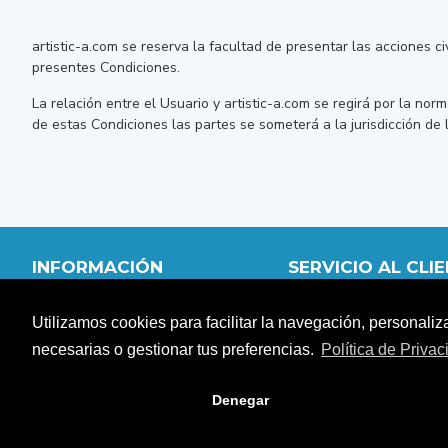
artistic-a.com se reserva la facultad de presentar las acciones c
presentes Condiciones.
La relación entre el Usuario y artistic-a.com se regirá por la norm
de estas Condiciones las partes se someterá a la jurisdicción de
INFORMACIÓN
SERVICIO AL CLI
QUIÉNES SOMOS
MI CUENTA
Utilizamos cookies para facilitar la navegación, personaliz
DISTRIBUIDORES
CARRITO
FORMAS DE PAGO
CONTACTO
necesarias o gestionar tus preferencias.
Política de Priva
SITEMAP
DEVOLUCIONES
Denegar
Copyright © Artistic-a.com