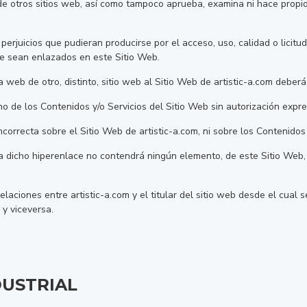
de otros sitios web, así como tampoco aprueba, examina ni hace propios
erjuicios que pudieran producirse por el acceso, uso, calidad o licitu
que sean enlazados en este Sitio Web.
 web de otro, distinto, sitio web al Sitio Web de artistic-a.com deber
de los Contenidos y/o Servicios del Sitio Web sin autorización expres
orrecta sobre el Sitio Web de artistic-a.com, ni sobre los Contenidos 
zca dicho hiperenlace no contendrá ningún elemento, de este Sitio Web
elaciones entre artistic-a.com y el titular del sitio web desde el cual s
 y viceversa.
DUSTRIAL