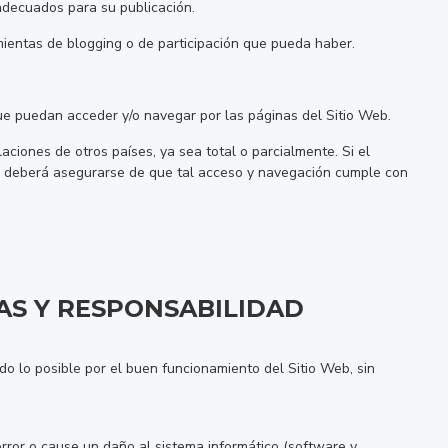
 adecuados para su publicación.
amientas de blogging o de participación que pueda haber.
 que puedan acceder y/o navegar por las páginas del Sitio Web.
aciones de otros países, ya sea total o parcialmente. Si el
ad, deberá asegurarse de que tal acceso y navegación cumple con
ÍAS Y RESPONSABILIDAD
todo lo posible por el buen funcionamiento del Sitio Web, sin
rror o cause un daño al sistema informático (software y