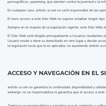
pornográficos, spamming, que atenten contra la juventud o la infa
En cualquier caso, artistic-a.com no será responsable de las opi
El mero acceso a este Sitio Web no supone entablar ningún tipo d
Siempre en el respeto de la legislación vigente, este Sitio Web d
El Sitio Web está dirigido principalmente a Usuarios residentes e
Usuario reside o tiene su domiciliado en otro lugar y decide acc
la legislación local que le es aplicable, no asumiendo artistic-a
ACCESO Y NAVEGACIÓN EN EL S
artistic-a.com no garantiza la continuidad, disponibilidad y utilid
embargo, no se responsabiliza ni garantiza que el acceso a este S
Tampoco se responsabiliza o garantiza que el contenido o softwa