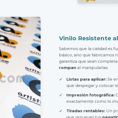
Vinilo Resistente 
Sabemos que la calidad es fu
básico, sino que fabricamos 
garantiza que sean comple
rompan
al manipularlas.
Listas para aplicar:
Se en
que despegar y colocar sob
Impresión fotográfica:
C
exactamente como lo ima
Tiradas rentables:
Un pre
que renueves tus
pegati