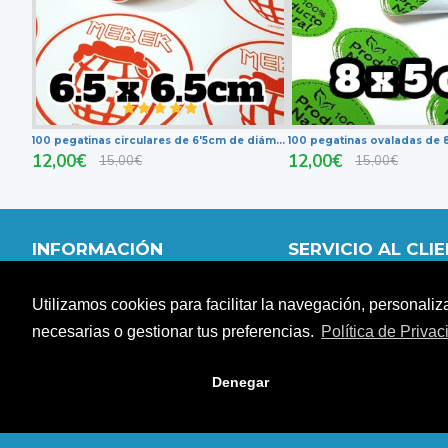
100 pegatinas circulares de 6'5cm de diámetro
100 pegatinas ovaladas de
12,00€
12,00€
15,00€
15,00€
INFORMACIÓN
SERVICIO AL CLI
QUIÉNES SOMOS
MI CUENTA
Utilizamos cookies para facilitar la navegación, personaliz
DISTRIBUIDORES
CARRITO
FORMAS DE PAGO
CONTACTO
necesarias o gestionar tus preferencias.
Política de Priva
SITEMAP
DEVOLUCIONES
Denegar
Copyright © Artistic-a.com