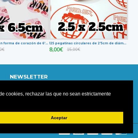
100 pegatinas con forma de corazón de 6'5x6'5cm
125 pegatinas circulares de 2'5cm de diámetro
8,00€
0€
15,00€
NEWSLETTER
Únete a nuestro newletter para estar informad@ de
o de cookies, rechazar las que no sean estrictamente
nuestras promociones y descuentos.
ENVIAR
Aceptar