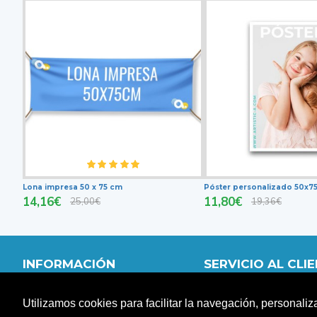
Lona impresa 50 x 75 cm
Póster personalizado 50x7
14,16€
11,80€
25,00€
19,36€
INFORMACIÓN
SERVICIO AL CLI
QUIÉNES SOMOS
MI CUENTA
Utilizamos cookies para facilitar la navegación, personaliz
DISTRIBUIDORES
CARRITO