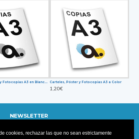
Carteles, Planos y Fotocopias A3 en Blanco y Negro
Carteles, Póster y Fotocopias A3 a Color
1,20€
NEWSLETTER
Únete a nuestro newletter para estar informad@ de
o de cookies, rechazar las que no sean estrictamente
nuestras promociones y descuentos.