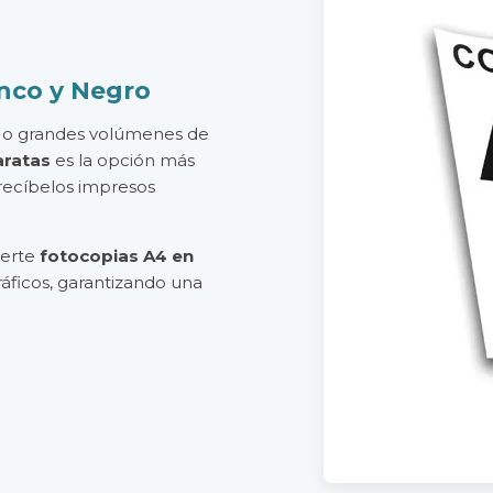
nco y Negro
es o grandes volúmenes de
aratas
es la opción más
recíbelos impresos
certe
fotocopias A4 en
ráficos, garantizando una