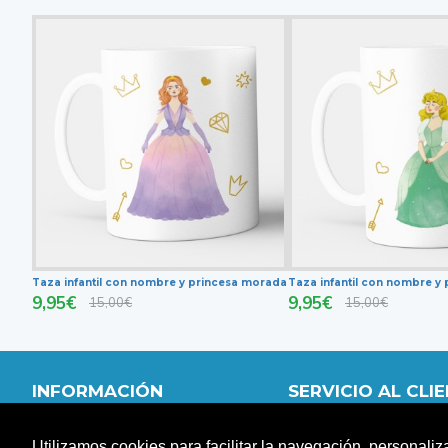
Taza infantil con nombre y princesa morada
Taza infantil con nombre y 
9,95€
9,95€
15,00€
15,00€
INFORMACIÓN
SERVICIO AL CLI
QUIÉNES SOMOS
MI CUENTA
Utilizamos cookies para facilitar la navegación, personaliz
DISTRIBUIDORES
CARRITO