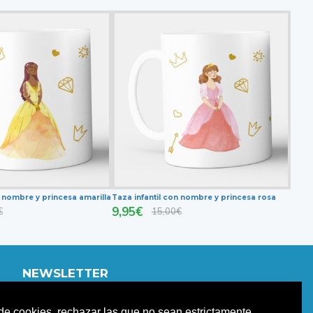
n nombre y princesa amarilla
Taza infantil con nombre y princesa rosa
9,95€
€
15,00€
NEWSLETTER
Únete a nuestro newletter para estar informad@ de
o de cookies, rechazar las que no sean estrictamente
nuestras promociones y descuentos.