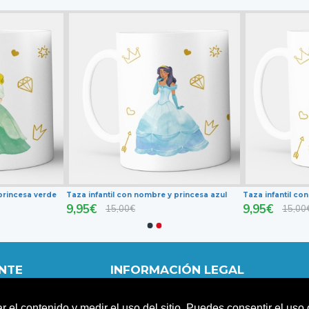
princesa verde
Taza infantil con nombre y princesa azul
Taza infantil co
9,95€
9,95€
15,00€
15,00
ENTE
INFORMACIÓN LEGAL
POLÍTICA DE PRIVACIDAD
ar el contenido y medir el uso del sitio. Puedes consentir el us
TERMINOS Y CONDICIONES