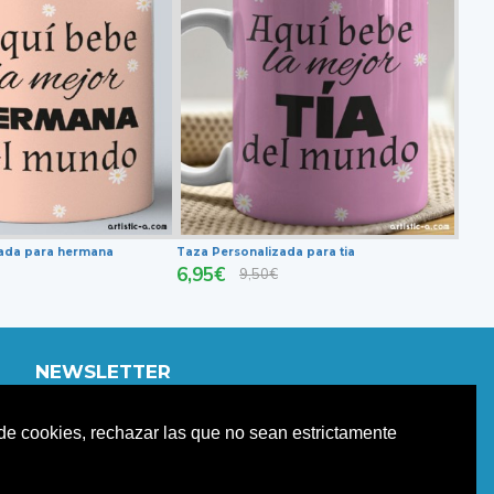
zada para hermana
Taza Personalizada para tia
6,95€
9,50€
NEWSLETTER
Únete a nuestro newletter para estar informad@ de
o de cookies, rechazar las que no sean estrictamente
nuestras promociones y descuentos.
ENVIAR