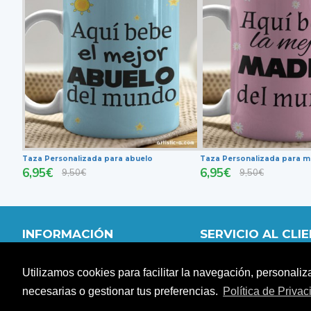
Taza Personalizada para abuelo
Taza Personalizada para 
6,95€
6,95€
9,50€
9,50€
INFORMACIÓN
SERVICIO AL CLI
QUIÉNES SOMOS
MI CUENTA
Utilizamos cookies para facilitar la navegación, personaliz
DISTRIBUIDORES
CARRITO
FORMAS DE PAGO
CONTACTO
necesarias o gestionar tus preferencias.
Política de Priva
SITEMAP
DEVOLUCIONES