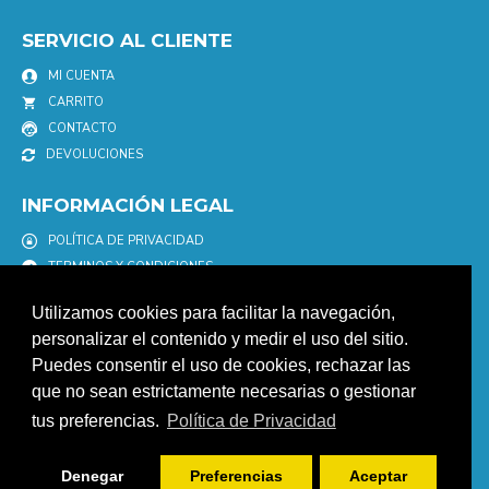
SERVICIO AL CLIENTE
MI CUENTA
CARRITO
CONTACTO
DEVOLUCIONES
INFORMACIÓN LEGAL
POLÍTICA DE PRIVACIDAD
TERMINOS Y CONDICIONES
POLÍTICA DE COOKIES
Utilizamos cookies para facilitar la navegación,
AVISO LEGAL
personalizar el contenido y medir el uso del sitio.
Puedes consentir el uso de cookies, rechazar las
NEWSLETTER
que no sean estrictamente necesarias o gestionar
Únete a nuestro newletter para estar informad@ de nuestras
tus preferencias.
Política de Privacidad
promociones y descuentos.
ENVIAR
Denegar
Preferencias
Aceptar