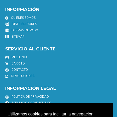
INFORMACIÓN
QUIÉNES SOMOS
DISTRIBUIDORES
FORMAS DE PAGO
SITEMAP
SERVICIO AL CLIENTE
MI CUENTA
CARRITO
CONTACTO
DEVOLUCIONES
INFORMACIÓN LEGAL
POLÍTICA DE PRIVACIDAD
TERMINOS Y CONDICIONES
POLÍTICA DE COOKIES
Utilizamos cookies para facilitar la navegación,
AVISO LEGAL