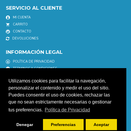
SERVICIO AL CLIENTE
MI CUENTA
CARRITO
CONTACTO
DEVOLUCIONES
INFORMACIÓN LEGAL
POLÍTICA DE PRIVACIDAD
TERMINOS Y CONDICIONES
POLÍTICA DE COOKIES
Utilizamos cookies para facilitar la navegación,
AVISO LEGAL
personalizar el contenido y medir el uso del sitio.
Puedes consentir el uso de cookies, rechazar las
NEWSLETTER
que no sean estrictamente necesarias o gestionar
Únete a nuestro newletter para estar informad@ de nuestras
tus preferencias.
Política de Privacidad
promociones y descuentos.
ENVIAR
Denegar
Preferencias
Aceptar