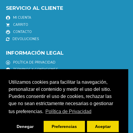
SERVICIO AL CLIENTE
MI CUENTA
CARRITO
CONTACTO
DEVOLUCIONES
INFORMACIÓN LEGAL
POLÍTICA DE PRIVACIDAD
TERMINOS Y CONDICIONES
POLÍTICA DE COOKIES
Utilizamos cookies para facilitar la navegación,
AVISO LEGAL
personalizar el contenido y medir el uso del sitio.
Puedes consentir el uso de cookies, rechazar las
NEWSLETTER
que no sean estrictamente necesarias o gestionar
Únete a nuestro newletter para estar informad@ de nuestras
tus preferencias.
Política de Privacidad
promociones y descuentos.
ENVIAR
Denegar
Preferencias
Aceptar