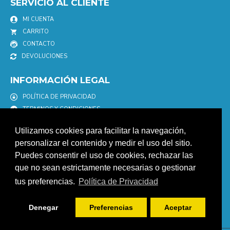
SERVICIO AL CLIENTE
MI CUENTA
CARRITO
CONTACTO
DEVOLUCIONES
INFORMACIÓN LEGAL
POLÍTICA DE PRIVACIDAD
TERMINOS Y CONDICIONES
POLÍTICA DE COOKIES
Utilizamos cookies para facilitar la navegación,
AVISO LEGAL
personalizar el contenido y medir el uso del sitio.
Puedes consentir el uso de cookies, rechazar las
NEWSLETTER
que no sean estrictamente necesarias o gestionar
Únete a nuestro newletter para estar informad@ de nuestras
tus preferencias.
Política de Privacidad
promociones y descuentos.
ENVIAR
Denegar
Preferencias
Aceptar