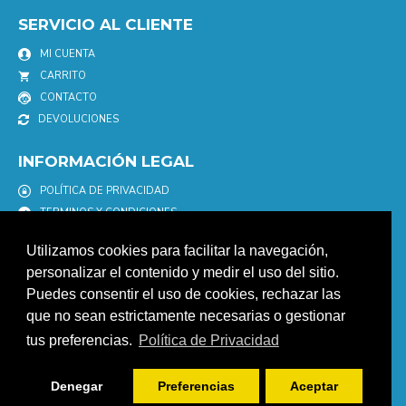
SERVICIO AL CLIENTE
MI CUENTA
CARRITO
CONTACTO
DEVOLUCIONES
INFORMACIÓN LEGAL
POLÍTICA DE PRIVACIDAD
TERMINOS Y CONDICIONES
POLÍTICA DE COOKIES
Utilizamos cookies para facilitar la navegación,
AVISO LEGAL
personalizar el contenido y medir el uso del sitio.
Puedes consentir el uso de cookies, rechazar las
NEWSLETTER
que no sean estrictamente necesarias o gestionar
Únete a nuestro newletter para estar informad@ de nuestras
tus preferencias.
Política de Privacidad
promociones y descuentos.
ENVIAR
Denegar
Preferencias
Aceptar