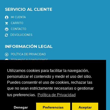
SERVICIO AL CLIENTE
MI CUENTA
CARRITO
CONTACTO
DEVOLUCIONES
INFORMACIÓN LEGAL
POLÍTICA DE PRIVACIDAD
TERMINOS Y CONDICIONES
POLÍTICA DE COOKIES
Utilizamos cookies para facilitar la navegación,
AVISO LEGAL
personalizar el contenido y medir el uso del sitio.
Puedes consentir el uso de cookies, rechazar las
NEWSLETTER
que no sean estrictamente necesarias o gestionar
Únete a nuestro newletter para estar informad@ de nuestras
tus preferencias.
Política de Privacidad
promociones y descuentos.
ENVIAR
Denegar
Preferencias
Aceptar