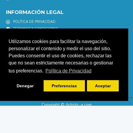
INFORMACIÓN LEGAL
POLÍTICA DE PRIVACIDAD
TERMINOS Y CONDICIONES
POLÍTICA DE COOKIES
Utilizamos cookies para facilitar la navegación,
AVISO LEGAL
personalizar el contenido y medir el uso del sitio.
Puedes consentir el uso de cookies, rechazar las
NEWSLETTER
que no sean estrictamente necesarias o gestionar
Únete a nuestro newletter para estar informad@ de nuestras
tus preferencias.
Política de Privacidad
promociones y descuentos.
ENVIAR
Denegar
Preferencias
Aceptar
Copyright © Artistic-a.com