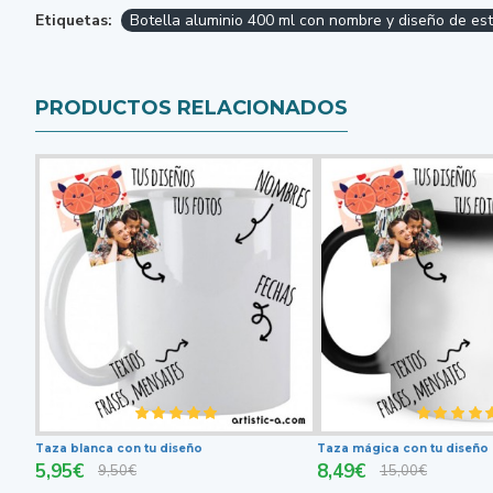
Etiquetas:
Botella aluminio 400 ml con nombre y diseño de est
PRODUCTOS RELACIONADOS
Taza blanca con tu diseño
Taza mágica con tu diseño
5,95€
8,49€
9,50€
15,00€