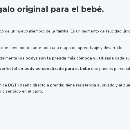
alo original para el bebé.
do de un nuevo miembro de la familia. Es un momento de felicidad úni
o que tiene por delante toda una etapa de aprendizaje y desarrollo.
ecialmente
los bodys son la prenda más cómoda y utilizada
dada su 
perfecto! un body personalizado para el bebé
que puedes personaliz
nica DGT (diseño directo a prenda) tiene resistencia al lavado y al p
o sentado en el carro.