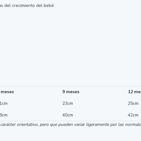
s del crecimiento del bebé:
 meses
9 meses
12 me
1cm
23cm
25cm
8cm
40cm
42cm
rácter orientativo, pero que pueden variar ligeramente por las normales