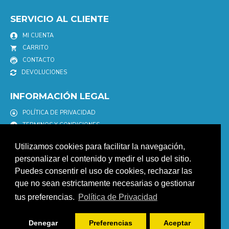
SERVICIO AL CLIENTE
MI CUENTA
CARRITO
CONTACTO
DEVOLUCIONES
INFORMACIÓN LEGAL
POLÍTICA DE PRIVACIDAD
TERMINOS Y CONDICIONES
POLÍTICA DE COOKIES
Utilizamos cookies para facilitar la navegación,
AVISO LEGAL
personalizar el contenido y medir el uso del sitio.
Puedes consentir el uso de cookies, rechazar las
NEWSLETTER
que no sean estrictamente necesarias o gestionar
Únete a nuestro newletter para estar informad@ de nuestras
tus preferencias.
Política de Privacidad
promociones y descuentos.
ENVIAR
Denegar
Preferencias
Aceptar